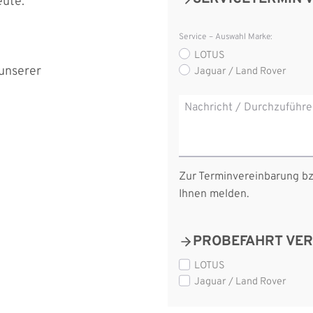
eute.
Service – Auswahl Marke:
LOTUS
 unserer
Jaguar / Land Rover
Nachricht / Durchzuführe
Zur Terminvereinbarung bz
Ihnen melden.
PROBEFAHRT VER
P
LOTUS
Jaguar / Land Rover
r
o