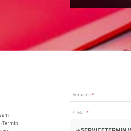
Vorname
*
E-Mail
*
Team
e-Termin
SERVICETERMIN 