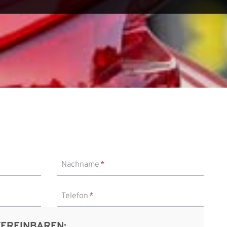
Nachname
*
Telefon
*
VEREINBAREN: