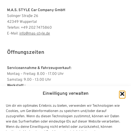
M.A.S. STYLE Car Company GmbH
Solinger Straße 26
42349 Wuppertal
Telefon: +49 202 7475860
E-Mail:
info@mas-style.de
Öffnungszeiten
Serviceannahme & Fahrzeugverkauf:
Montag – Freitag: 8.00 - 17.00 Uhr
Samstag: 9.00 - 13.00 Uhr
Werkstatt :
Montag – Donnerstag: 08.00 - 16.45 Uhr
Einwilligung verwalten
Freitag: 8.00 - 15.00 Uhr
Um dir ein optimales Erlebnis zu bieten, verwenden wir Technologien wie
Cookies, um Geräteinformationen zu speichern und/oder darauf
Rechtliches
zuzugreifen. Wenn du diesen Technologien zustimmst, können wir Daten
wie das Surfverhalten oder eindeutige IDs auf dieser Website verarbeiten.
Wenn du deine Einwilligung nicht erteilst oder zurückziehst, können