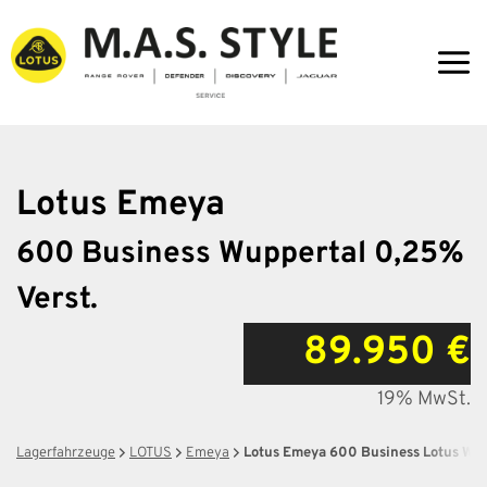
Zum
Inhalt
springen
Lotus
Emeya
600 Business Wuppertal 0,25%
Verst.
89.950 €
19% MwSt.
Lagerfahrzeuge
LOTUS
Emeya
Lotus Emeya 600 Business Lotus Wup