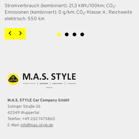
Stromverbrauch (kombiniert):
21,3 kWh/100km
;
CO
-
2
Emissionen (kombiniert):
0 g/km
;
CO
-Klasse:
A
;
Reichweite
2
elektrisch:
550 km
M.A.S. STYLE Car Company GmbH
Solinger Straße 26
42349 Wuppertal
Telefon: +49 202 7475860
E-Mail:
info@mas-style.de