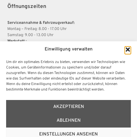
Öffnungszeiten
Serviceannahme & Fahrzeugverkauf:
Montag – Freitag: 8.00 - 17.00 Uhr
Samstag: 9.00 - 13.00 Uhr
Werkstatt :
Montag – Donnerstag: 08.00 - 16.45 Uhr
Einwilligung verwalten
Freitag: 8.00 - 15.00 Uhr
Um dir ein optimales Erlebnis zu bieten, verwenden wir Technologien wie
Cookies, um Geräteinformationen zu speichern und/oder darauf
Rechtliches
zuzugreifen. Wenn du diesen Technologien zustimmst, können wir Daten
wie das Surfverhalten oder eindeutige IDs auf dieser Website verarbeiten.
Wenn du deine Einwilligung nicht erteilst oder zurückziehst, können
bestimmte Merkmale und Funktionen beeinträchtigt werden.
Impressum
Datenschutz
AGB
AKZEPTIEREN
ABLEHNEN
EINSTELLUNGEN ANSEHEN