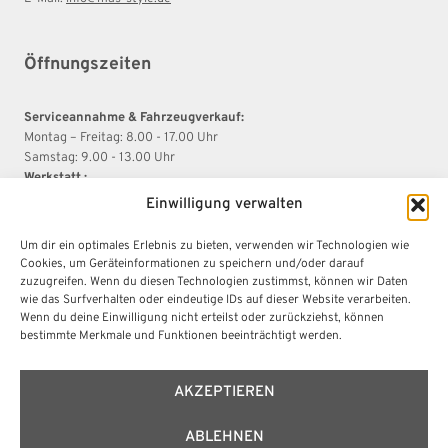
Öffnungszeiten
Serviceannahme & Fahrzeugverkauf:
Montag – Freitag: 8.00 - 17.00 Uhr
Samstag: 9.00 - 13.00 Uhr
Werkstatt :
Montag – Donnerstag: 08.00 - 16.45 Uhr
Einwilligung verwalten
Freitag: 8.00 - 15.00 Uhr
Um dir ein optimales Erlebnis zu bieten, verwenden wir Technologien wie
Cookies, um Geräteinformationen zu speichern und/oder darauf
Rechtliches
zuzugreifen. Wenn du diesen Technologien zustimmst, können wir Daten
wie das Surfverhalten oder eindeutige IDs auf dieser Website verarbeiten.
Wenn du deine Einwilligung nicht erteilst oder zurückziehst, können
bestimmte Merkmale und Funktionen beeinträchtigt werden.
Impressum
Datenschutz
AGB
AKZEPTIEREN
ABLEHNEN