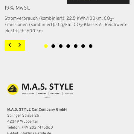
19% MwSt.
Stromverbrauch (kombiniert):
22,5 kWh/100km
;
CO
-
2
Emissionen (kombiniert):
0 g/km
;
CO
-Klasse:
A
;
Reichweite
2
elektrisch:
600 km
M.A.S. STYLE Car Company GmbH
Solinger Straße 26
42349 Wuppertal
Telefon: +49 202 7475860
E-Mail:
info@mas-style.de