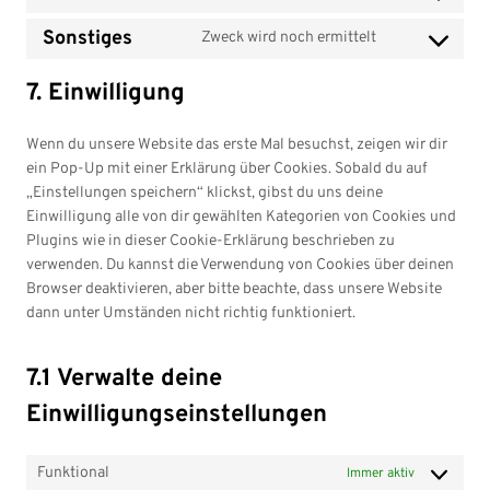
C
c
n
e
t
o
e
a
v
c
o
e
s
n
t
Sonstiges
s
Zweck wird noch ermittelt
r
d
i
o
C
n
g
e
t
o
e
v
e
c
m
o
s
o
n
t
s
r
i
n
7. Einwilligung
e
m
n
e
o
t
o
e
v
c
c
g
e
s
n
g
t
s
r
i
e
e
d
r
Wenn du unsere Website das erste Mal besuchst, zeigen wir dir
e
t
l
o
e
v
c
c
-
p
c
ein Pop-Up mit einer Erklärung über Cookies. Sobald du auf
n
t
e
s
r
i
e
o
b
r
e
„Einstellungen speichern“ klickst, gibst du uns deine
t
o
-
e
v
c
b
m
l
-
Einwilligung alle von dir gewählten Kategorien von Cookies und
t
s
r
r
i
e
u
p
o
c
Plugins wie in dieser Cookie-Erklärung beschrieben zu
o
e
e
v
c
w
r
l
c
o
verwenden. Du kannst die Verwendung von Cookies über deinen
s
r
c
i
e
o
s
i
k
o
Browser deaktivieren, aber bitte beachte, dass unsere Website
e
v
a
c
g
r
t
a
s
k
dann unter Umständen nicht richtig funktioniert.
r
i
p
e
o
d
-
n
i
v
c
t
g
o
p
s
z
e
i
e
c
o
g
r
t
7.1 Verwalte deine
-
c
w
h
o
l
e
a
c
Einwilligungseinstellungen
e
o
a
g
e
s
t
o
s
r
l
-
s
i
n
o
d
e
f
s
Funktional
s
Immer aktiv
n
f
-
o