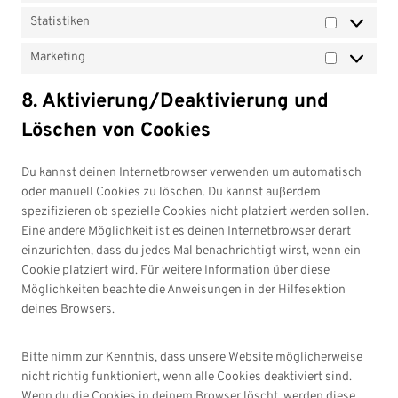
t
e
s
e
m
n
Statistiken
i
n
S
t
n
a
t
c
t
t
i
c
p
Marketing
s
s
M
a
g
e
s
a
t
e
8. Aktivierung/Deaktivierung und
r
i
s
k
Löschen von Cookies
s
e
t
t
i
Du kannst deinen Internetbrowser verwenden um automatisch
i
k
oder manuell Cookies zu löschen. Du kannst außerdem
n
e
spezifizieren ob spezielle Cookies nicht platziert werden sollen.
g
n
Eine andere Möglichkeit ist es deinen Internetbrowser derart
einzurichten, dass du jedes Mal benachrichtigt wirst, wenn ein
Cookie platziert wird. Für weitere Information über diese
Möglichkeiten beachte die Anweisungen in der Hilfesektion
deines Browsers.
Bitte nimm zur Kenntnis, dass unsere Website möglicherweise
nicht richtig funktioniert, wenn alle Cookies deaktiviert sind.
Wenn du die Cookies in deinem Browser löscht, werden diese